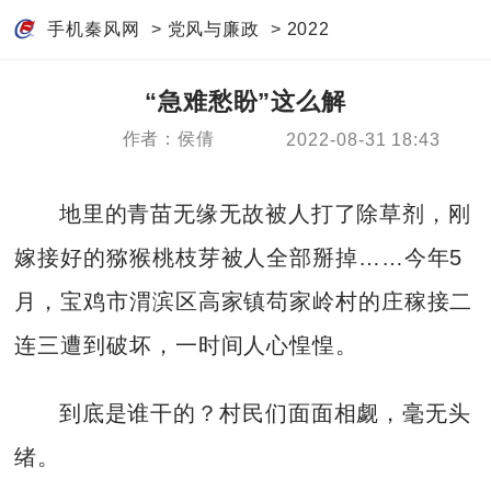
手机秦风网
>
党风与廉政
>
2022
“急难愁盼”这么解
作者：侯倩
2022-08-31 18:43
地里的青苗无缘无故被人打了除草剂，刚
嫁接好的猕猴桃枝芽被人全部掰掉……今年5
月，宝鸡市渭滨区高家镇苟家岭村的庄稼接二
连三遭到破坏，一时间人心惶惶。
到底是谁干的？村民们面面相觑，毫无头
绪。