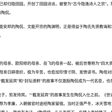
己却归隐田园，开创了田园诗派，被誉为“古今隐逸诗人之宗”。
将陶侃。
能安邦的陶侃、文能开宗的陶渊明，正是得益于陶氏先贤教诲和
。
的母亲、欧阳修的母亲、岳飞的母亲一起，被后世尊称为“四大贤
母亲日耕夜织，极为辛苦，也愈加珍惜寸阴、发愤读书。陶母对
“截发延宾”和“封坛退鲊”的故事不仅激励陶侃成为一代名臣，也
教子，剪发待宾。”“截发延宾”的故事发生在陶侃入仕之前。《
荐为孝廉，入朝做官时途经陶家留宿。当时正值严冬，冰天雪地