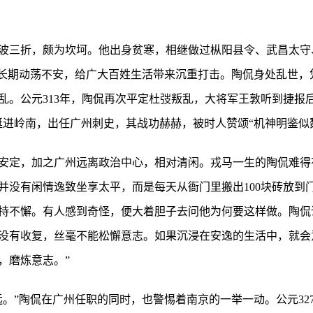
波三折，颇为坎坷。他出身贫寒，相继做过枞阳县令、武昌太守
势长期动荡不安，给广大百姓生活带来沉重打击。陶侃身处乱世，
乱。公元313年，陶侃再次平定杜弢叛乱，大将军王敦听到捷报
挺进岭南，出任广州刺史，其战功赫赫，被时人赞颂“机神明鉴似
安定，加之广州远离政治中心，相对清闲。戎马一生的陶侃难得
并没有闲情逸致坐享太平，而是每天从衙门里搬出100块砖放到
持不懈。有人感到奇怪，便大着胆子去问他为何要这样做。陶侃
没有收复，丝毫不能松懈意志。如果沉浸在安逸的生活中，就会
，磨炼意志。”
远。”陶侃在广州任职的同时，也警惕着南京的一举一动。公元32