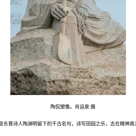
陶侃塑像。肖运泉 摄
，是东晋诗人陶渊明留下的千古名句，诗写田园之乐，志在精神高