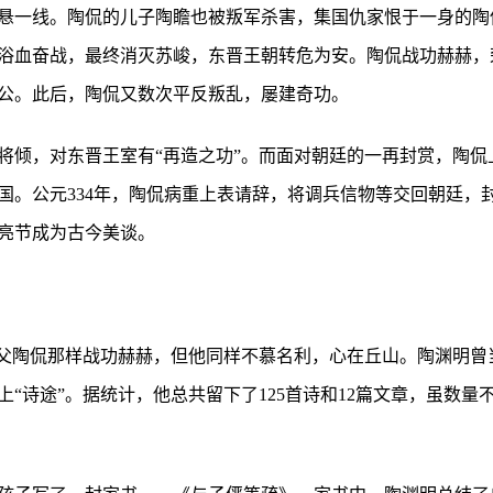
悬一线。陶侃的儿子陶瞻也被叛军杀害，集国仇家恨于一身的陶
浴血奋战，最终消灭苏峻，东晋王朝转危为安。陶侃战功赫赫，
公。此后，陶侃又数次平反叛乱，屡建奇功。
将倾，对东晋王室有“再造之功”。而面对朝廷的一再封赏，陶侃
国。公元334年，陶侃病重上表请辞，将调兵信物等交回朝廷，
亮节成为古今美谈。
祖父陶侃那样战功赫赫，但他同样不慕名利，心在丘山。陶渊明曾
“诗途”。据统计，他总共留下了125首诗和12篇文章，虽数