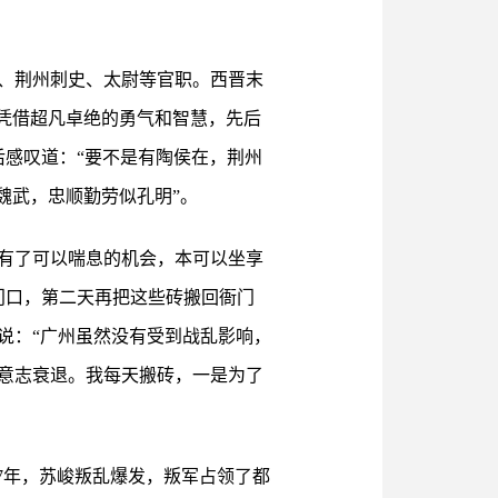
、荆州刺史、太尉等官职。西晋末
凭借超凡卓绝的勇气和智慧，先后
后感叹道：“要不是有陶侯在，荆州
魏武，忠顺勤劳似孔明”。
有了可以喘息的机会，本可以坐享
门口，第二天再把这些砖搬回衙门
说：“广州虽然没有受到战乱影响，
意志衰退。我每天搬砖，一是为了
7年，苏峻叛乱爆发，叛军占领了都