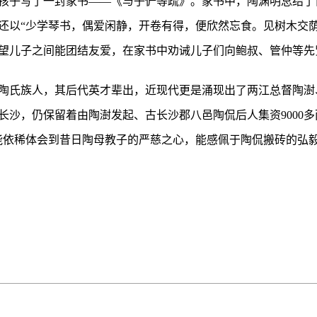
个孩子写了一封家书——《与子俨等疏》。家书中，陶渊明总结
还以“少学琴书，偶爱闲静，开卷有得，便欣然忘食。见树木交荫
望儿子之间能团结友爱，在家书中劝诫儿子们向鲍叔、管仲等先
陶氏族人，其后代英才辈出，近现代更是涌现出了两江总督陶澍
长沙，仍保留着由陶澍发起、古长沙郡八邑陶侃后人集资9000多
能依稀体会到昔日陶母教子的严慈之心，能感佩于陶侃搬砖的弘