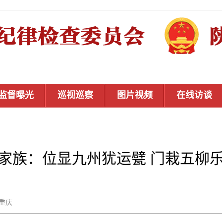
监督曝光
巡视巡察
图片视频
在线访谈
家族：位显九州犹运甓 门栽五柳
郝重庆