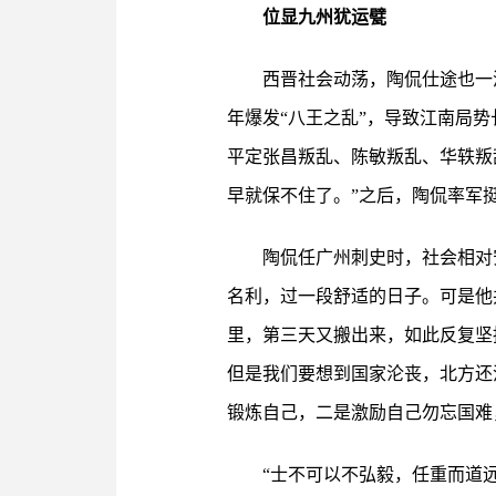
位显九州犹运甓
西晋社会动荡，陶侃仕途也一
年爆发“八王之乱”，导致江南局
平定张昌叛乱、陈敏叛乱、华轶叛
早就保不住了。”之后，陶侃率军
陶侃任广州刺史时，社会相对
名利，过一段舒适的日子。可是他
里，第三天又搬出来，如此反复坚
但是我们要想到国家沦丧，北方还
锻炼自己，二是激励自己勿忘国难
“士不可以不弘毅，任重而道