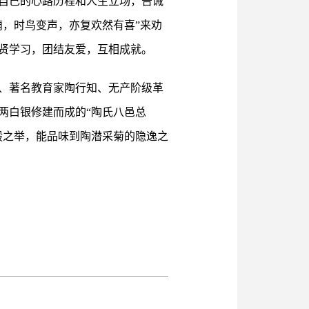
了自己的心路历程和人生立场，告诫
，时鸟变声，亦复欢然有喜”来劝
贤学习，团结友爱，互相成就。
、著名教育家陶行知、无产阶级革
两白银修建而成的“陶氏八邑总
毅之举，能品味到陶潜采菊的隐逸之