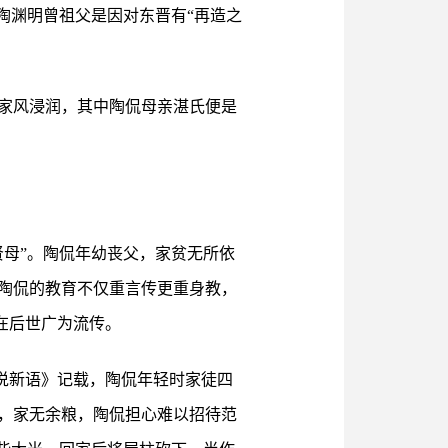
陶渊明曾祖父是因对东晋有“再造之
家风浸润，其中陶侃母亲湛氏便是
母”。陶侃年幼丧父，家贫无所依
陶侃的教育不仅重言传更重身教，
在后世广为流传。
世说新语》记载，陶侃年轻时家徒四
，家无余粮，陶侃担心难以招待范