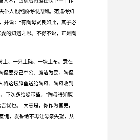
些大米，回家后将屋柱砍下一半作
夫仆人也照顾得很周到。范逵得知
，并说：“有陶母贤良如此，其子必
张夔的知遇之恩。不得不说，正是陶
抔黄土、一只土碗、一块土布。意在
陶侃要克己奉公、廉洁为民。陶侃
人将这坛腌鱼送给陶母。陶母收到
吃，下次多给您带些。”陶母得知腌
吾忧也。”大意是，你作为官吏，
羞愧，发誓绝不再让母亲失望，从