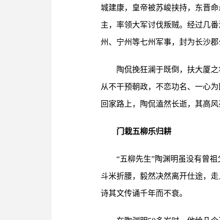
城建康，皇帝被苏峻挟持，东晋命
主，率领大军讨伐叛贼。经过几番
州、宁州等七州军事，封为长沙郡
陶侃挽狂澜于既倒，扶大厦之
从不干预朝政，不恋功名、一心为
回家路上，陶侃溘然长逝，其高风
门栽五柳乐归耕
“五柳先生”陶渊明虽没有曾
斗米折腰，毅然决然离开仕途，走上
诗其文传诵千年而不衰。