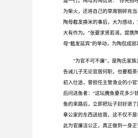
逵一行。陶母对陶侃说：“你先招
为柴火，还将自己的草席铡碎充当
陶母截发换米的事后，大为感动，
大有作为。”张夔求贤若渴，提携
母“截发延宾”的举动，为陶侃成
“为官不可不廉”，是陶氏家
告诫儿子无论官居何职，也要粗茶
初入仕途，曾担任主管渔业的小官
后问送鱼者：“这坛腌鱼要花多少
鱼的来路后，立即把坛子封好退了
拿公家的东西送给我，这不仅不是
此为官廉洁公正，真正做到一身正