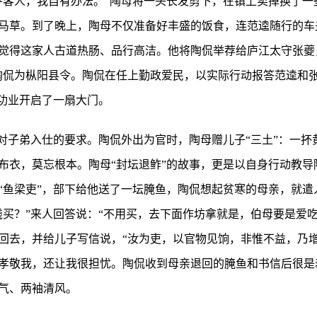
呼客人，我自有办法。”陶母将一头长发剪下，在镇上卖掉换了一
马草。到了晚上，陶母不仅准备好丰盛的饭食，连范逵随行的车
觉得这家人古道热肠、品行高洁。他将陶侃举荐给庐江太守张夔
陶侃为枞阳县令。陶侃在任上勤政爱民，以实际行动报答范逵和
就功业开启了一扇大门。
族对子弟入仕的要求。陶侃外出为官时，陶母赠儿子“三土”：一
布衣，莫忘根本。陶母“封坛退鲊”的故事，更是以自身行动教导
“鱼梁吏”，部下给他送了一坛腌鱼，陶侃想起贫寒的母亲，就遣
钱买？”来人回答说：“不用买，去下面作坊拿就是，伯母要是爱
回去，并给儿子写信说，“汝为吏，以官物见饷，非惟不益，乃增
孝敬我，还让我很担忧。陶侃收到母亲退回的腌鱼和书信后很是
气、两袖清风。