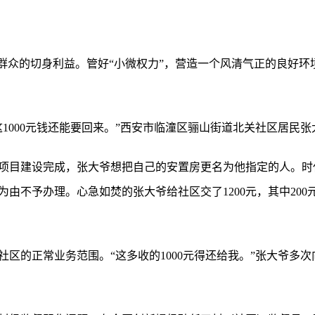
着群众的切身利益。管好“小微权力”，营造一个风清气正的良好
1000元钱还能要回来。”西安市临潼区骊山街道北关社区居民张
安置项目建设完成，张大爷想把自己的安置房更名为他指定的人。
由不予办理。心急如焚的张大爷给社区交了1200元，其中200元
区的正常业务范围。“这多收的1000元得还给我。”张大爷多