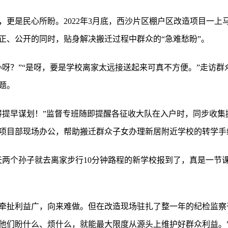
，更是民心所盼。2022年3月底，西沙片区棚户区改造项目一上
正、公开的同时，贴身解决搬迁过程中群众的“急难愁盼”。
呀？”“是呀，要是学校离家太远接送起来可真不方便。”走访群
题。
得提早谋划！”监督专班随即提醒各征收大队在入户时，同步收集
项目部现场办公，帮助搬迁群众子女办理新居附近学校的转学手
天两个孙子就去离家步行10分钟路程的新学校报到了，真是一节
牵扯利益广，向来难做。但在改造现场驻扎了整一年的纪检监察
他们盼什么、烦什么，就能最大限度从源头上维护好群众利益。