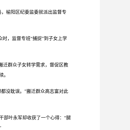
马，榆阳区纪委监委就派出监督专
众时，监督专班“捕捉”到子女上学
搬迁群众子女转学需求，督促区教
续。
课都没耽误。”搬迁群众高志富对此
干部叶永军却收获了一个心得：“腿
”