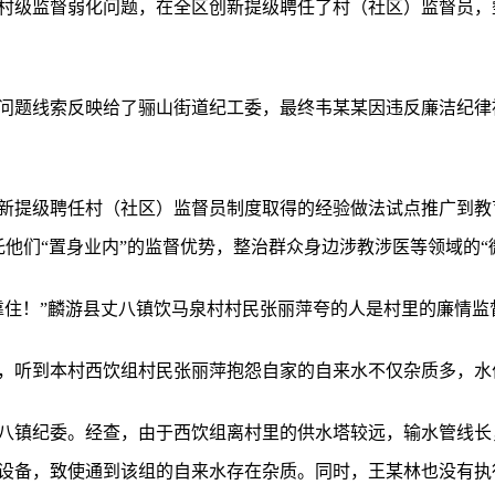
对村级监督弱化问题，在全区创新提级聘任了村（社区）监督员，
问题线索反映给了骊山街道纪工委，最终韦某某因违反廉洁纪律被
新提级聘任村（社区）监督员制度取得的经验做法试点推广到教
托他们“置身业内”的监督优势，整治群众身边涉教涉医等领域的“
靠住！”麟游县丈八镇饮马泉村村民张丽萍夸的人是村里的廉情监
，听到本村西饮组村民张丽萍抱怨自家的自来水不仅杂质多，水
八镇纪委。经查，由于西饮组离村里的供水塔较远，输水管线长
设备，致使通到该组的自来水存在杂质。同时，王某林也没有执