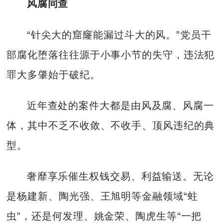
风腐同查
“针尖大的窟窿能漏过斗大的风。”党员干
部腐化堕落往往源于小事小节的失守，违法犯
罪大多肇始于破纪。
近年查处的案件大都是由风及腐、风腐一
体，其中不乏不收敛、不收手、顶风违纪的典
型。
奢靡享乐催生权钱交易、利益输送。无论
是杨建新、陶光强、王旭明等金融领域“蛀
虫”，还是何发理、姚金荣、陶虎生等“一把