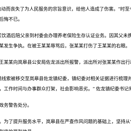
激动而丧失了为人民服务的宗旨意识，给他人造成了伤害。”时至
后悔不已。
王某某饮酒后陪父亲到村委会办理养老保险生存认证业务。因其父未
某发生争执。在被王某某辱骂后，张某某打伤了王某某的右眼。
王某某向岚皋县公安局佐龙派出所报警，派出所对张某某作出行
为问题线索被移交至岚皋县佐龙镇纪委，镇纪委对相关证据进行梳理
，工作时间与办事群众打架，社会影响恶劣。” 佐龙镇纪委书记
政务警告处分。
。为了提升服务水平，岚皋县在严查作风问题的基础上，坚持从“