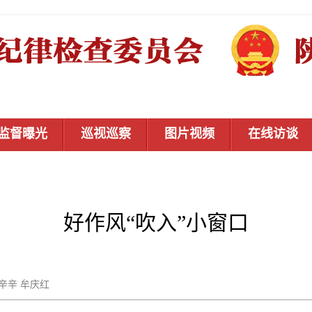
监督曝光
巡视巡察
图片视频
在线访谈
好作风“吹入”小窗口
木辛辛 牟庆红