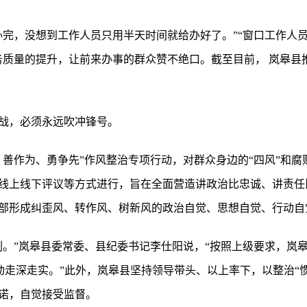
办完，没想到工作人员只用半天时间就给办好了。”“窗口工作人
务质量的提升，让前来办事的群众赞不绝口。截至目前， 岚皋县
战，必须永远吹冲锋号。
当、善作为、勇争先”作风整治专项行动，对群众身边的“四风”和
线上线下评议等方式进行，旨在全面营造讲政治比忠诚、讲责任
部形成纠歪风、转作风、树新风的政治自觉、思想自觉、行动自
刺。”岚皋县委常委、县纪委书记李仕阳说，“按照上级要求，岚
动走深走实。”此外，岚皋县坚持领导带头、以上率下，以整治“
诺，自觉接受监督。