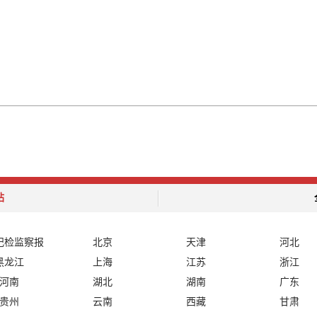
站
纪检监察报
北京
天津
河北
黑龙江
上海
江苏
浙江
河南
湖北
湖南
广东
贵州
云南
西藏
甘肃