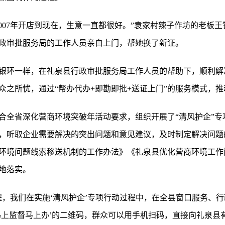
2007年开店到现在，生意一直都很好。”袁家村辣子作坊的老板
政审批服务局的工作人员亲自上门，帮她换了新证。
王银环一样，在礼泉县行政审批服务局工作人员的帮助下，顺利
众之所忧，通过“帮办代办+即勘即批+送证上门”的服务模式，
合全省深化营商环境突破年活动要求，组织开展了“清风护企”专
，听取企业需要解决的突出问题和意见建议，及时制定解决问题
环境问题线索移送机制的工作办法》《礼泉县优化营商环境工作
地落实。
程，我们在实施‘清风护企’专项行动过程中，在全县窗口服务、
码上监督马上办’的二维码，群众可以用手机扫码，直接向礼泉县