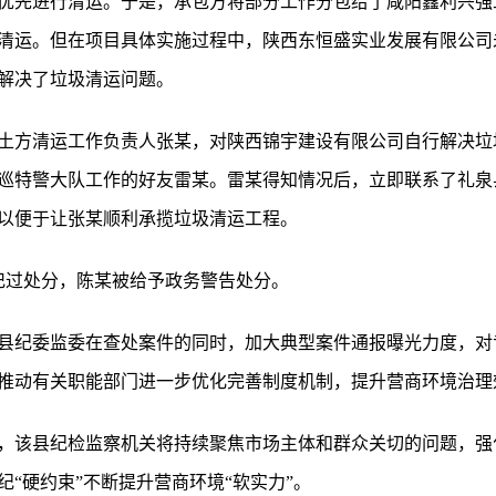
优先进行清运。于是，承包方将部分工作分包给了咸阳鑫利兴强
清运。但在项目具体实施过程中，陕西东恒盛实业发展有限公司
解决了垃圾清运问题。
土方清运工作负责人张某，对陕西锦宇建设有限公司自行解决垃
巡特警大队工作的好友雷某。雷某得知情况后，立即联系了礼泉
以便于让张某顺利承揽垃圾清运工程。
务记过处分，陈某被给予政务警告处分。
县纪委监委在查处案件的同时，加大典型案件通报曝光力度，对
推动有关职能部门进一步优化完善制度机制，提升营商环境治理
，该县纪检监察机关将持续聚焦市场主体和群众关切的问题，强
“硬约束”不断提升营商环境“软实力”。