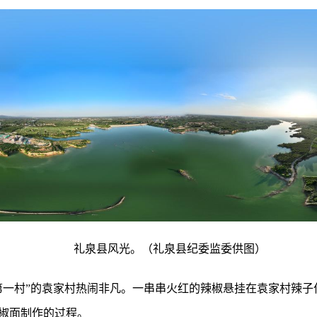
礼泉县风光。（礼泉县纪委监委供图）
第一村”的袁家村热闹非凡。一串串火红的辣椒悬挂在袁家村辣子
椒面制作的过程。