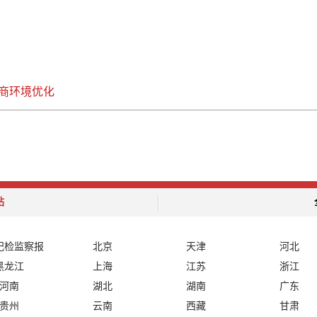
商环境优化
站
纪检监察报
北京
天津
河北
黑龙江
上海
江苏
浙江
河南
湖北
湖南
广东
贵州
云南
西藏
甘肃