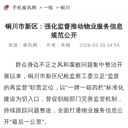
手机秦风网
>
一线
>
铜川
​铜川市新区：强化监督推动物业服务信息
规范公开
来源：秦风网
作者：朱楠
2026-05-19 14:54
群众身边不正之风和腐败问题集中整治开
展以来，铜川市新区纪检监察工委立足“监督
的再监督”职责定位，以“一牌一箱四栏”标准化
建设为切入口，督促职能部门完善监管机制，
持续跟踪问题整改，全面打通物业服务信息公
开“最后一公里”。