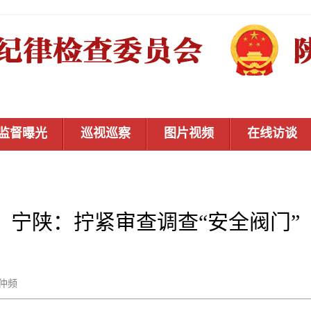
监督曝光
巡视巡察
图片视频
在线访谈
宁陕：拧紧审查调查“安全阀门”
郭仲频