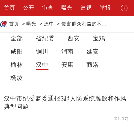
首页
公开
审查
曝光
巡视
举报
首页
>
曝光
>
汉中
>
侵害群众利益的不...
全部
省纪委
西安
宝鸡
咸阳
铜川
渭南
延安
榆林
汉中
安康
商洛
杨凌
汉中市纪委监委通报3起人防系统腐败和作风
典型问题
[01-07]