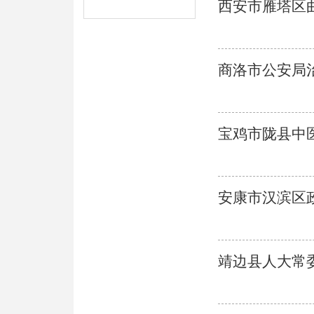
西安市雁塔区
商洛市公安局
宝鸡市陇县中
安康市汉滨区
靖边县人大常