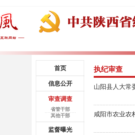
首页
执纪审查
信息公开
山阳县人大常
审查调查
省管干部
咸阳市农业农
其他干部
监督曝光