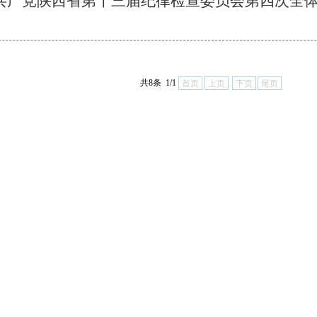
共产党陕西省第十三届纪律检查委员会第四次全
共8条 1/1
首页
上页
下页
尾页