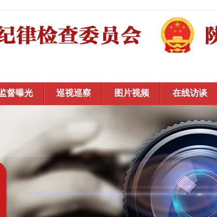
监督曝光
巡视巡察
图片视频
在线访谈