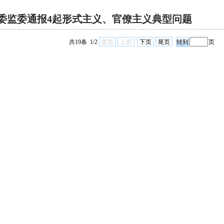
委监委通报4起形式主义、官僚主义典型问题
共19条 1/2
首页
上页
下页
尾页
页