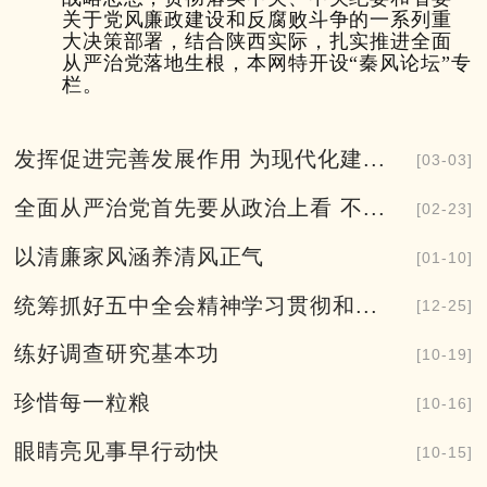
关于党风廉政建设和反腐败斗争的一系列重
大决策部署，结合陕西实际，扎实推进全面
从严治党落地生根，本网特开设“秦风论坛”专
栏。
发挥促进完善发展作用 为现代化建...
[03-03]
全面从严治党首先要从政治上看 不...
[02-23]
以清廉家风涵养清风正气
[01-10]
统筹抓好五中全会精神学习贯彻和...
[12-25]
练好调查研究基本功
[10-19]
珍惜每一粒粮
[10-16]
眼睛亮见事早行动快
[10-15]