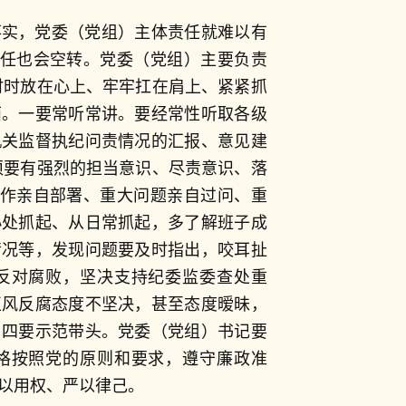
落实，党委（党组）主体责任就难以有
责任也会空转。党委（党组）主要负责
时时放在心上、牢牢扛在肩上、紧紧抓
面。一要常听常讲。要经常性听取各级
机关监督执纪问责情况的汇报、意见建
须要有强烈的担当意识、尽责意识、落
工作亲自部署、重大问题亲自过问、重
小处抓起、从日常抓起，多了解班子成
情况等，发现问题要及时指出，咬耳扯
反对腐败，坚决支持纪委监委查处重
正风反腐态度不坚决，甚至态度暧昧，
。四要示范带头。党委（党组）书记要
格按照党的原则和要求，遵守廉政准
以用权、严以律己。