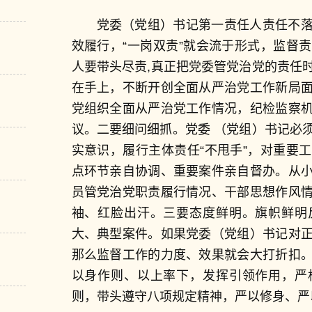
党委（党组）书记第一责任人责任不
效履行，“一岗双责”就会流于形式，监督
人要带头尽责,真正把党委管党治党的责任
在手上，不断开创全面从严治党工作新局
党组织全面从严治党工作情况，纪检监察
议。二要细问细抓。党委 （党组）书记必
实意识，履行主体责任“不甩手”，对重要
点环节亲自协调、重要案件亲自督办。从
员管党治党职责履行情况、干部思想作风
袖、红脸出汗。三要态度鲜明。旗帜鲜明
大、典型案件。如果党委（党组）书记对
那么监督工作的力度、效果就会大打折扣
以身作则、以上率下，发挥引领作用，严
则，带头遵守八项规定精神，严以修身、严