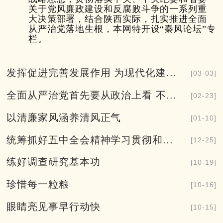
关于党风廉政建设和反腐败斗争的一系列重
大决策部署，结合陕西实际，扎实推进全面
从严治党落地生根，本网特开设“秦风论坛”专
栏。
发挥促进完善发展作用 为现代化建...
[03-03]
全面从严治党首先要从政治上看 不...
[02-23]
以清廉家风涵养清风正气
[01-10]
统筹抓好五中全会精神学习贯彻和...
[12-25]
练好调查研究基本功
[10-19]
珍惜每一粒粮
[10-16]
眼睛亮见事早行动快
[10-15]