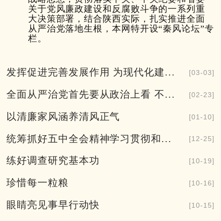
关于党风廉政建设和反腐败斗争的一系列重
大决策部署，结合陕西实际，扎实推进全面
从严治党落地生根，本网特开设“秦风论坛”专
栏。
发挥促进完善发展作用 为现代化建...
[03-03]
全面从严治党首先要从政治上看 不...
[02-23]
以清廉家风涵养清风正气
[01-10]
统筹抓好五中全会精神学习贯彻和...
[12-25]
练好调查研究基本功
[10-19]
珍惜每一粒粮
[10-16]
眼睛亮见事早行动快
[10-15]