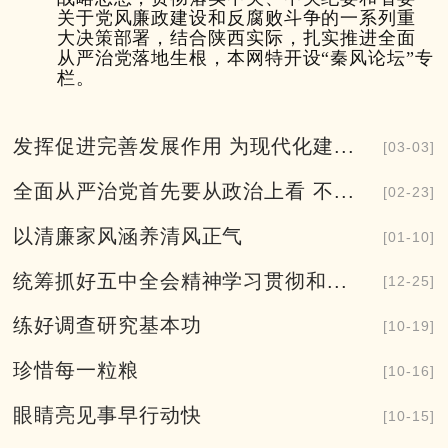
关于党风廉政建设和反腐败斗争的一系列重
大决策部署，结合陕西实际，扎实推进全面
从严治党落地生根，本网特开设“秦风论坛”专
栏。
发挥促进完善发展作用 为现代化建...
[03-03]
全面从严治党首先要从政治上看 不...
[02-23]
以清廉家风涵养清风正气
[01-10]
统筹抓好五中全会精神学习贯彻和...
[12-25]
练好调查研究基本功
[10-19]
珍惜每一粒粮
[10-16]
眼睛亮见事早行动快
[10-15]